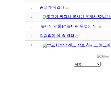
5
종교가 뭐길래
(12)
4
종교가 뭐길래 목사가 조계사 땅밟기
3
[붓다의 선물]성불이란 무엇인가
(43)
2
걸림없이 살 줄 알라
(57)
1
==교회성당·전도 장로 천사도 불교에