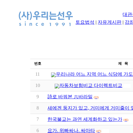
대관
토요법석
|
자유게시판
|
강
번호
제 목
11
우리나라 어느 지역 어느 식당에 가도
10
자동차보험비교 다이렉트비교
9
詩로 바꿔본 六바라밀
(53)
8
새에겐 둥지가 있고, 거미에게 거미줄이 
7
한국불교는 과연 세계화하고 있는가
(46)
6
요가. 위빠싸나. 싸마타
(47)