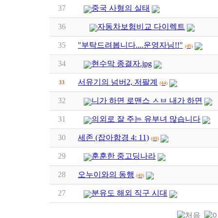
37
중국 사형의 실태
36
자동차보험비교 다이렉트
35
"부탁드려봅니다....운영자님!!"
(49)
34
현수막 종결자.jpg
서유기의 넘버2, 저팔계
33
(44)
32
니가 하면 로맨스 ㅅㅂ 내가 하면
31
의외로 잘 주는 유부녀 많습니다
30
세존 (잡아함경 4: 11)
(49)
29
훈훈한 중고딩나라
28
오누이와의 동행
(49)
27
분유도 해외 직구 시대