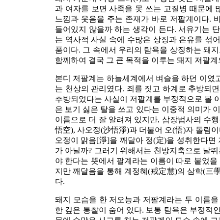
과 여자를 보면 사족을 못 쓰는 고질병 때문에 
느낌과 웃음을 주는 존재가 바로 저팔계이다. 
들어있지 않을까 하는 생각이 든다. 서유기는 
는 역사적 사실 속에 수많은 상징과 은유를 섞어
품이다. 그 속에서 우리의 탐욕을 상징하는 돼
함께하여 결국 그 큰 목적을 이루는 돼지 저팔계
본디 저팔계는 하늘세계에서 벼슬을 하던 이였고
는 천상의 관리였다. 죄를 짓고 하계로 추방되면
추방되었다는 사실이 저팔계를 부정적으로 볼 이유
은 보기 싫은 탈을 쓰고 있다는 이중적 의미가 이
이름으로 더 잘 알려져 있지만, 삼장법사의 수행
悟空), 사오정(沙悟淨)과 더불어 오(悟)자 돌림이
오정이 맑음[淨]을 깨달아 정(定)을 성취한다면
가 아닐까? 그러기 위해서는 천방지축으로 날뛰
야 한다는 뜻에서 팔계라는 이름이 따로 붙었을 
지만 깨달음을 통해 계정혜(戒定慧)의 삼학(三學
다.
돼지 모습을 한 저오능과 저팔계라는 두 이름을 
한 깊은 통찰이 숨어 있다. 보통 탐욕은 부정적인