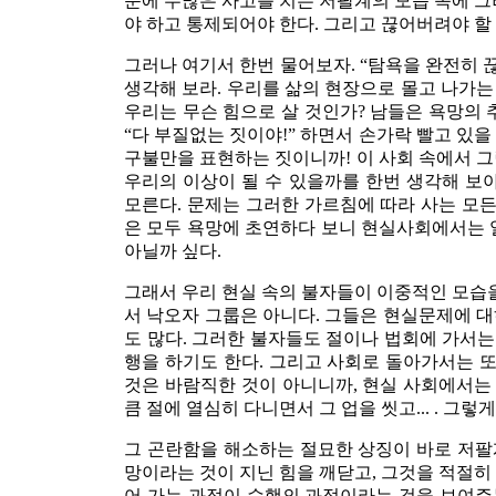
문에 수많은 사고를 치는 저팔계의 모습 속에 그
야 하고 통제되어야 한다. 그리고 끊어버려야 할
그러나 여기서 한번 물어보자. “탐욕을 완전히 
생각해 보라. 우리를 삶의 현장으로 몰고 나가는
우리는 무슨 힘으로 살 것인가? 남들은 욕망의 
“다 부질없는 짓이야!” 하면서 손가락 빨고 있을
구불만을 표현하는 짓이니까! 이 사회 속에서 
우리의 이상이 될 수 있을까를 한번 생각해 보
모른다. 문제는 그러한 가르침에 따라 사는 모든
은 모두 욕망에 초연하다 보니 현실사회에서는 
아닐까 싶다.
그래서 우리 현실 속의 불자들이 이중적인 모습을
서 낙오자 그룹은 아니다. 그들은 현실문제에 
도 많다. 그러한 불자들도 절이나 법회에 가서는
행을 하기도 한다. 그리고 사회로 돌아가서는 또
것은 바람직한 것이 아니니까, 현실 사회에서는 
큼 절에 열심히 다니면서 그 업을 씻고... . 그
그 곤란함을 해소하는 절묘한 상징이 바로 저팔계
망이라는 것이 지닌 힘을 깨닫고, 그것을 적절히
어 가는 과정이 수행의 과정이라는 것을 보여주는